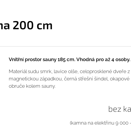
na 200 cm
Vnitřní prostor sauny 185 cm. Vhodná pro až 4 osoby.
Materiál sudu smrk, lavice olše, celoprosklené dveře z
magnetickou západkou, černá střešní šindel, okapové l
obruče kolem sauny.
bez 
(kamna na elektřinu 9 000 