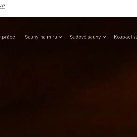
437
 práce
Sauny na míru
Sudové sauny
Koupací s