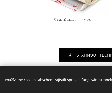
Sudová sauna 200 cm
STÁHNOUT TECHNI
Používáme cookies, abychom zajistili správné fungování stránek