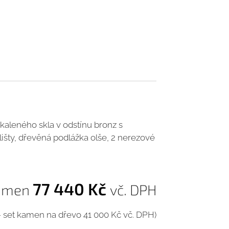
 kaleného skla v odstínu bronz s
išty, dřevěná podlážka olše, 2 nerezové
77 440 Kč
kamen
vč. DPH
- set kamen na dřevo 41 000 Kč vč. DPH)