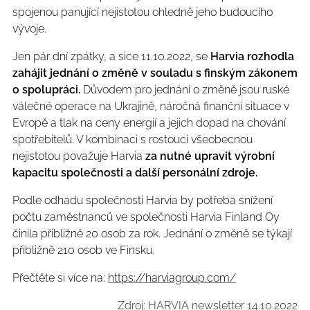
spojenou panující nejistotou ohledně jeho budoucího
vývoje.
Jen pár dní zpátky, a sice 11.10.2022, se
Harvia rozhodla
zahájit jednání o změně
v souladu s finským zákonem
o spolupráci.
Důvodem pro jednání o změně jsou ruské
válečné operace na Ukrajině, náročná finanční situace v
Evropě a tlak na ceny energií a jejich dopad na chování
spotřebitelů. V kombinaci s rostoucí všeobecnou
nejistotou považuje Harvia
za nutné upravit výrobní
kapacitu společnosti a další personální zdroje.
Podle odhadu společnosti Harvia by potřeba snížení
počtu zaměstnanců ve společnosti Harvia Finland Oy
činila přibližně 20 osob za rok. Jednání o změně se týkají
přibližně 210 osob ve Finsku.
Přečtěte si více na:
https://harviagroup.com/
Zdroj: HARVIA newsletter 14.10.2022