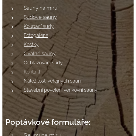
Sauny na míru
Sudové sauny
Koupací sudy
Fotogalerie
Kostky
Oválné sauny
Ochlazovací sudy
Kontakt
Náležitosti veřejných saun
Stavební povolení venkovní sauny
Poptávkové
formuláře:
Sauny na míru