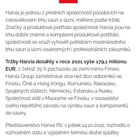
Harvia je jednou z předních společností působících na
celosvětovém trhu saun a lázní, měřeno podle tržeb.
Značky a produktové portfolio společnosti Harvia jsou na
trhu dobře známé a komplexní produktové portfolio
společnosti se snaží vyhovět potřebám mezinárodního
trhu saun a lázní soukromých i profesionálních zákazníků.
Tržby Harvia dosáhly v roce 2021 výše 179,1 milionu
EUR
, z čehož 79 % pocházelo ze zemí mimo Finsko.
Harvia Group zaměstnává více než 800 odborníků ve
Finsku, Číně a Hong Kongu, Rumunsku, Rakousku,
Spojených státech, Německu, Estonsku a Rusku.
Společnost sídlí v Muurame ve Finsku, v sousedství
svého největšího závodu na výrobu saun a komponentů
do sauny.
Představenstvo Harvia Plc v pátek 14.10.2022, rozhodlo o
rozhodném datu a výplatním termínu druhé splátky